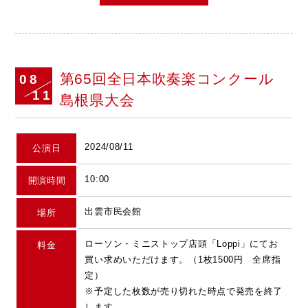
第65回全日本吹奏楽コンクール
08
11
島根県大会
2024/08/11
公演日
10:00
開演時間
出雲市民会館
場所
ローソン・ミニストップ店頭「Loppi」にてお
料金
買い求めいただけます。（1枚1500円 全席指
定）
※予定した枚数が売り切れた時点で発売を終了
します。