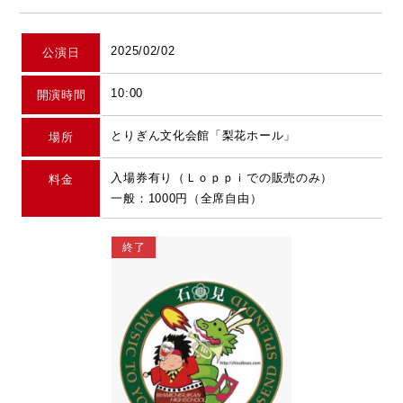
2025/02/02
公演日
10:00
開演時間
とりぎん文化会館「梨花ホール」
場所
入場券有り（Ｌｏｐｐｉでの販売のみ）
料金
一般：1000円（全席自由）
終了