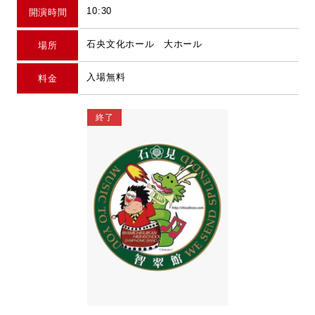
10:30
開演時間
石央文化ホール 大ホール
場所
入場無料
料金
終了