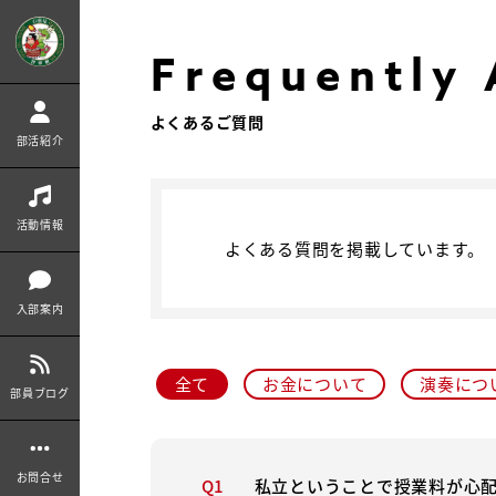
Frequently
よくあるご質問
部活紹介
活動情報
よくある質問を掲載しています。
入部案内
全て
お金について
演奏につ
部員ブログ
お問合せ
Q1
私立ということで授業料が心