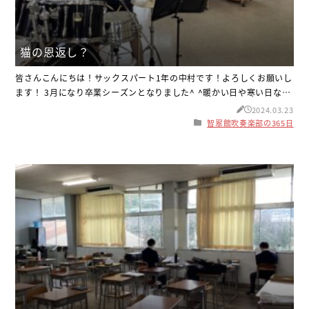
猫の恩返し？
皆さんこんにちは！サックスパート1年の中村です！よろしくお願いし
ます！ 3月になり卒業シーズンとなりました^ ^暖かい日や寒い日など
寒暖差が激しくなっていますが、体調に気をつけて元気に過ごしまし
2024.03.23
ょう！ さて話は変わりますが、先日祖母の家に行ってきました！その
智翠館吹奏楽部の365日
時に見た猫の写真がこちらです！私が外に出ると、私の方に歩いてき
てくれました♪その感じが猫の恩返しみたいでとても楽しかったで
す！天気が良く、梅の