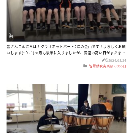
海
皆さんこんにちは！クラリネットパート2年の金山です！よろしくお願
いします(*ˊᗜˋ)ﾉ8月も後半に入りましたが、気温の高い日がまだまだ
続いています！！暑さ対策をしっかりして、熱中症に気を付けましょ
2024.08.26
う！ さて、話は変わりますが今日は先日行った海についてお話しま
智翠館吹奏楽部の365日
す！こちらの写真です！先日の部活休みの日に友達と海に行き、シャ
ボン玉をしたりして遊びました！とてもいい天気で楽しかったです！
気分もリ