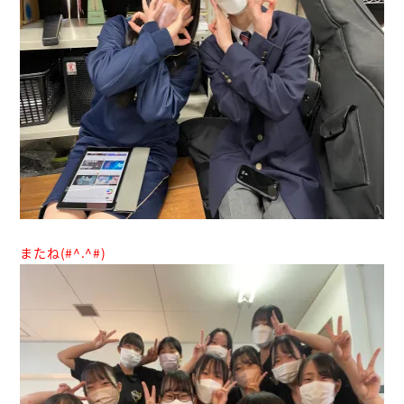
またね(#^.^#)