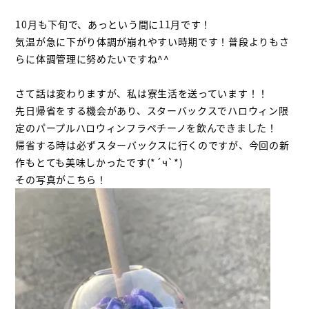
10
月も下旬で、あっという間に
11
月です！
気温が急に下がり体調が崩れやすい時期です！普段よりもさ
らに体調管理に努めたいですね
^^
さて話は変わりますが、私は寮生活を送っています！！
先日帰省をする機会があり、スターバックスでハロウィン限
定のパープルハロウィンフラペチーノを飲んできました！
帰省する時は必ずスターバックスに行くのですが、今回の新
作もとても美味しかったです
(*´ч`*)
その写真がこちら！