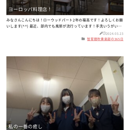
ヨーロッパ料理店！
みなさんこんにちは！ローウッドパート2年の福高です！よろしくお願
いします(^^) 最近、部内でも風邪が流行っています！手洗いうがいだ
けでなくマスクを着用するなど、一人一人が予防するようにしましょ
2024.03.23
う！ さて話は変わりますが、年末年始の帰省の時にヨーロッパ料理店
智翠館吹奏楽部の365日
へ行きました！その時の写真がこちらです↓ たくさんのメニューの中
から今回は、ピザとアヒージョを頼みました！ピザはチーズがとても
伸びてチーズ好き
私の一番の癒し