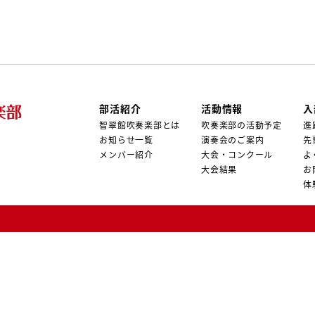
始めくらいが一番体調
期です(*_*)これから
気を付けていきましょ
は変わりますが、石見智
年末試験の真っ最中な
近になって杉の木の花
く飛んで来るようにな
部活紹介
活動情報
入
智翠館吹奏楽部とは
吹奏楽部の活動予定
進
お知らせ一覧
演奏会のご案内
先
メンバー紹介
大会・コンクール
よ
大会結果
お
体