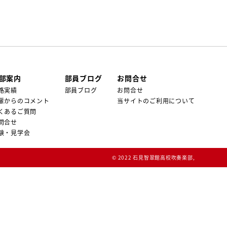
部案内
部員ブログ
お問合せ
路実績
部員ブログ
お問合せ
輩からのコメント
当サイトのご利用について
くあるご質問
問合せ
験・見学会
© 2022 石見智翠館高校吹奏楽部,