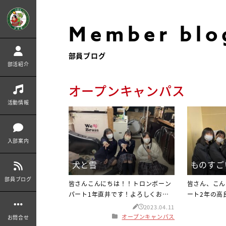
Member blo
部員ブログ
部活紹介
オープンキャンパス
活動情報
入部案内
犬と雪
ものす
部員ブログ
皆さんこんにちは！！トロンボーン
皆さん、こん
パート1年直井です！よろしくお願
ート2年の高
いします(^_^) 2月も後半に入り、ま
願いします！
2023.04.11
だまだ寒い日が続いています。暖か
い春へと季節
オープンキャンパス
お問合せ
い格好をして、体調には十分に気を
期となりまし