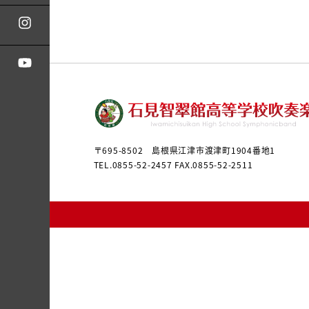
つけるようにしましょう！ 寒いとい
かけから春の
えば、先月とても寒い日がありまし
を崩しやすい時
たよね！私の住んでいる地域では雪
も体調管理を
がたくさん降ったので、飼っている
う！ さて話
犬と遊びました。その時の写真がこ
翠館高校は学
ちらです。 足が雪に埋まっていてと
のですが、最
ても可愛いですよね♡♡久
粉が段々と多
ってき
〒695-8502 島根県江津市渡津町1904番地1
TEL.0855-52-2457 FAX.0855-52-2511