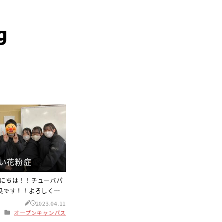
g
ごい花粉症
にちは！！チューバパ
良です！！よろしくお
！ 寒い冬から段々暖か
2023.04.11
が移り変わって行く時
オープンキャンパス
た！！この冬の終わり