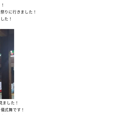
う！
秋祭りに行きました！
ました！
見ました！
る儀式舞です！