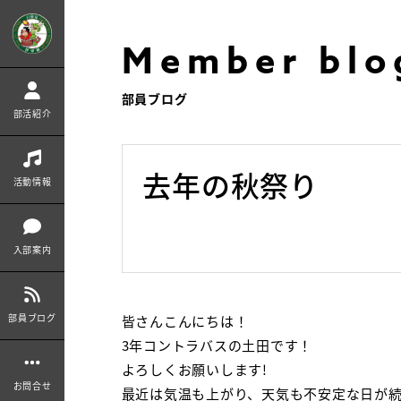
Member blo
部員ブログ
部活紹介
去年の秋祭り
活動情報
入部案内
部員ブログ
皆さんこんにちは！
3年コントラバスの土田です！
よろしくお願いします!
お問合せ
最近は気温も上がり、天気も不安定な日が