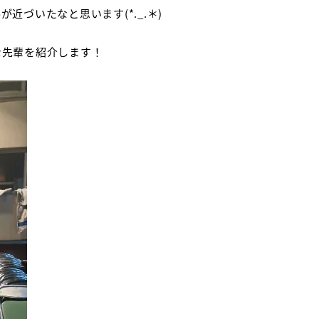
冬が近づいたなと思います
(*._.
＊
)
な先輩を紹介します！