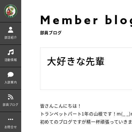
Member blo
部員ブログ
部活紹介
大好きな先輩
活動情報
入部案内
部員ブログ
皆さんこんにちは！
トランペットパート
1
年の山根です！
m(_ _
初めてのブログですが精一杯頑張っていき
お問合せ