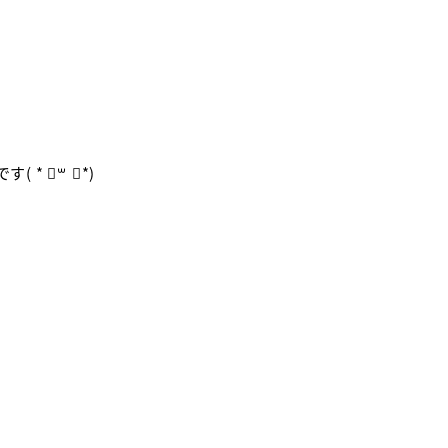
です
( * ॑
꒳
॑*)