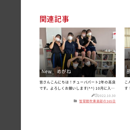
関連記事
New めがね
皆さんこんにちは！チューバパート2年の高良
こ
です。よろしくお願いします(^^) 10月に入っ
す
てから段々と冷え込んで来ましたが、寒暖差
節
2022.10.30
にこれからも気をつけて行きましょう！ さ
ね
智翠館吹奏楽部の365日
て、智翠館高校では10月12日に体育祭があり
期
ました！無事快晴の中行われ、競技に出てい
皆
る人がとても生き生きされていたので、見て
す
いてとても楽しかったです⸜( *´꒳`*)⸝ 話は変
行