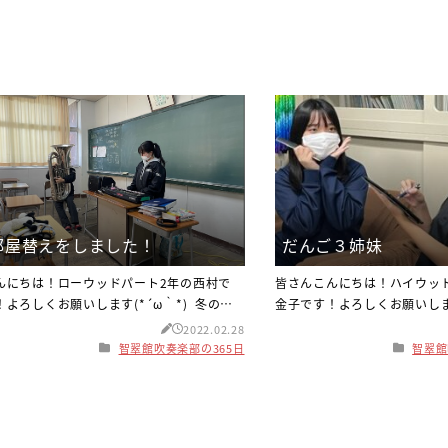
部屋替えをしました！
だんご３姉妹
んにちは！ローウッドパート2年の西村で
皆さんこんにちは！ハイウッ
！よろしくお願いします(*´ω｀*) 冬の季
金子です！よろしくお願いします
も終わり、だんだん暖かくなってきました
はとても寒くなり、冬が近づ
2022.02.28
♪今私達は3年生さんの卒業式の練習と、学
体調管理をしっかりして冬を
智翠館吹奏楽部の365日
智翠館
末テストに追われて忙しいですが、部員の
しょう！ さて話は変わります
は新体制となりやる気に満ち溢れていま
に石見智翠館吹奏楽部定期演奏
！(^^)今でもまだ新型コロナウィルスが流
りました！とても緊張しまし
りつつあり、部活でも楽器にマスクをつ
来てくださりとても嬉しかっ