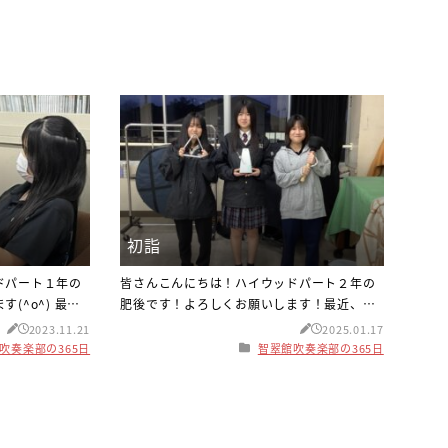
初詣
ドパート１年の
皆さんこんにちは！ハイウッドパート２年の
(^o^) 最近
肥後です！よろしくお願いします！最近、雪
いてきました！
が降ってきたり、雨も多くとっても冷えてき
2023.11.21
2025.01.17
楽しんでいきま
ました( ;∀;)体をしっかり暖めて、体調不良に
吹奏楽部の365日
智翠館吹奏楽部の365日
が、１１月５日
ならないように気を付けていきましょう！さ
会in浜田があ
て、話は変わりますが年明けに益田にある柿
たが沢山の方に
本神社に家族で初詣に行ってきました！その
たです！私達の
時の写真がこちらです！柿本神社はなんと