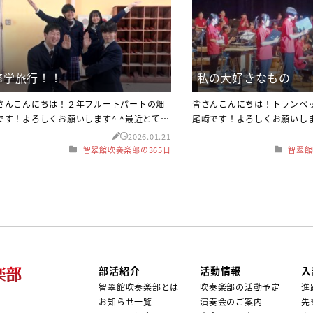
修学旅行！！
私の大好きなもの
さんこんにちは！２年フルートパートの畑
皆さんこんにちは！トランペ
です！よろしくお願いします^ ^最近とても
尾﨑です！よろしくお願いします
くなってきて一気に冬を感じます！！体調
季節の変わり目で天候が安定
2026.01.21
崩すことがないよう温かくして過ごしまし
ったりして、気分が下がって
智翠館吹奏楽部の365日
智翠館
う(^^)さて、話は変わりますが、私達2年生
りますよね...季節の変わり目
11月に長崎・福岡へ2泊3日の修学旅行に行
すい時期なので、体調管理を
てきました！！初日はハウステンボス、2日
気に過ごしましょう！さて、
は軍艦島や大浦天主堂、グラバー園、3日目
が今日は私の大好きなハンギ
太宰府天満宮と北九州のアウトレットに行
話します！ハンギョドンを見
ました！！普段なかな
や天気の悪い日々で下がった
部活紹介
活動情報
入
智翠館吹奏楽部とは
吹奏楽部の活動予定
進
お知らせ一覧
演奏会のご案内
先