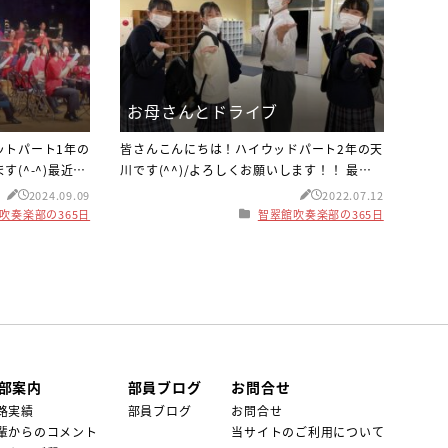
お母さんとドライブ
ットパート1年の
皆さんこんにちは！ハイウッドパート2年の天
(^-^)最近は
川です(^^)/よろしくお願いします！！ 最近
しないことがあ
は日差しが強くなってきていますね(ｰｰ;)夏じ
2024.09.09
2022.07.12
しまうことがあ
ゃないからと気を抜かず、しっかり水分補給
吹奏楽部の365日
智翠館吹奏楽部の365日
で体調が崩れや
をして毎日楽しく過ごせるようにしましょ
しっかりして元
う！ さて、今日は私の大好きなお母さんとド
話は変わります
ライブした時の話をしたいと思います(^^♪こ
ョドンについて
れがその写真です！ 私はお母さんとのドライ
ると日頃の疲れ
ブがとても好きで、目的地は特にないのです
気
が、景色
部案内
部員ブログ
お問合せ
路実績
部員ブログ
お問合せ
輩からのコメント
当サイトのご利用について