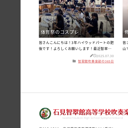
体育祭のコスプレ
皆さんこんにちは！3年ハイウッドパートの肥
皆
後です！よろしくお願いします！最近智翠ブ
山
ラスでは風邪が流行っています！なので手洗
寒
2025.07.30
うがいをするようにしてます！みなさんも風
を
智翠館吹奏楽部の365日
邪に気をつけてくださいね！さて、話は変わ
ょ
りますが5月に体育祭がありました！私は3年
は
なので最後の体育祭だったのですが毎年すご
っ
く盛り上がってとても楽しいです！！そして3
目
年になるとお昼休みの時間にコスプレができ
は
るので私は友達とサングラスをデコっ
き