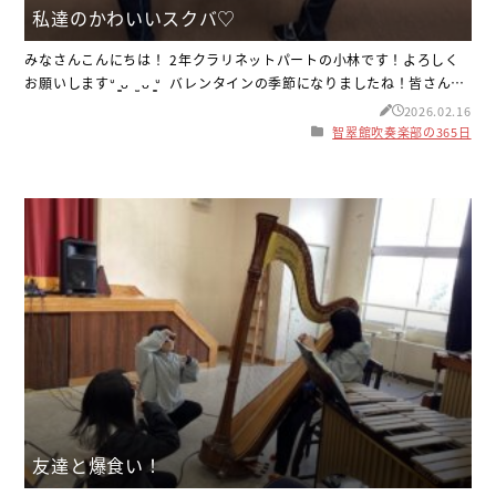
私達のかわいいスクバ♡
みなさんこんにちは！ 2年クラリネットパートの小林です！よろしく
お願いしますᐡ ̳ᴗ ̫ ᴗ ̳ᐡ バレンタインの季節になりましたね！皆さんは
チョコレートを作りましたか？！ 私は10種類のお菓子を作りまし
2026.02.16
た！！！！ 作るのは大変だったけど、みんな喜んでくれてとても嬉し
智翠館吹奏楽部の365日
かったです♡♡ さて、話は変わりますが、私は冬休みの部休で、2年
クラ
友達と爆食い！