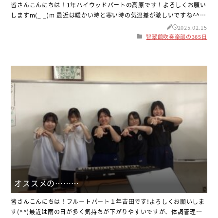
皆さんこんにちは！1年ハイウッドパートの高原です！よろしくお願い
しますm(_ _)m 最近は暖かい時と寒い時の気温差が激しいですね^^;
体調管理をしっかりして元気に過ごしましょう！ さて、話は変わりま
2025.02.15
すが、私は先日の自主練習で１年ハイウッドの小林さんと一緒にロー
智翠館吹奏楽部の365日
ソンに行ってきました！その写真がこちらです！久しぶりの休みなの
で爆食い企画をしてみました！この日はとても寒かったのです
オススメの………
皆さんこんにちは！フルートパート１年吉田です!よろしくお願いしま
す(^^)最近は雨の日が多く気持ちが下がりやすいですが、体調管理を