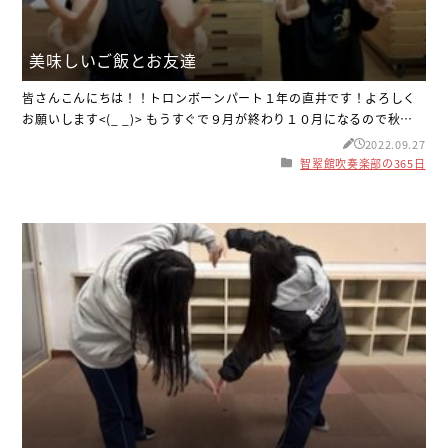
美味しいご飯とお友達
皆さんこんにちは！！トロンボーンパート１年の直井です！よろしく
お願いします<(_ _)> もうすぐで９月が終わり１０月になるので秋の訪
れを感じますね(^_^)肌寒くなってきたので体調には十分に気をつけま
2022.09.27
しょう！ 話は変わりますが、休日に友達と晩御飯に行く機会があり、
智翠館吹奏楽部の365日
美味しいパスタを食べました！その時の写真がこちらです！ 部活など
で帰る時間が遅い時が多く、ゆっくり友達と喋りながらご飯を食