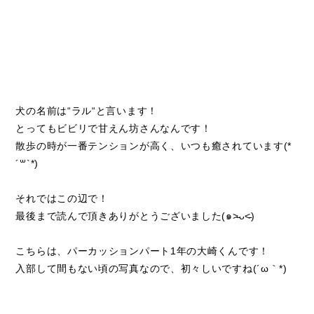
犬の名前は
“
ラル
“
と言います！
とってもビビリで甘えん坊さんなんです！
散歩の時が一番テンションが高く、いつも癒されています
(*
´
꒳
`*)
それではこの辺で！
最後まで読んで頂きありがとうございました
(๑˃̵ᴗ˂̵)
こちらは、パーカッションパート1年の大崎くんです！
入部して間もない頃の写真なので、初々しいですね(´ω｀*)