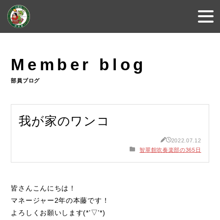
Member blog
部員ブログ
我が家のワンコ
2022.07.12
智翠館吹奏楽部の365日
皆さんこんにちは！
マネージャー
2
年の本藤です！
よろしくお願いします
(*’▽’*)