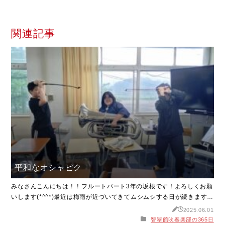
関連記事
平和なオシャピク
みなさんこんにちは！！フルートパート3年の坂根です！よろしくお願
いします(*^^*)最近は梅雨が近づいてきてムシムシする日が続きます
が、体調不良にならないよう水分などしっかり取って元気に過ごしま
2025.06.01
しょう(ง •̀_•́)งさて、話は変わりますが、先日の部休に同じ吹奏楽部の
智翠館吹奏楽部の365日