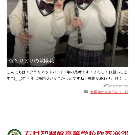
色とりどりの紫陽花
こんにちは！クラリネットパート1年の尾﨑です！よろしくお願いしま
すm(_ _)m 今年は梅雨明けが早かったですね！梅雨が終わり、熱くな
りましたが皆様は元気にお過ごしでしょうか？熱中症対策やコロナウ
2022.07.20
イルス感染症の対策を引き続きしていきましょう！ さて、私の家では
智翠館吹奏楽部の365日
梅雨の間、綺麗な紫陽花が咲いていました！その写真がこちらで
す！！ 同じ木なのですが、違う色の花が咲くんです！ほ