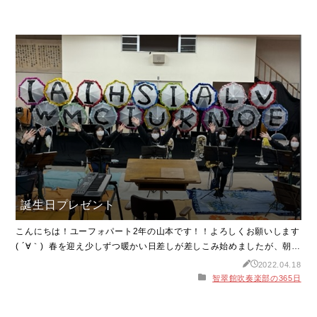
友達とアクアスという水族館の公園でピクニックをしました！その時
の写真がこちらです以前からオシャレなピクニック、オシャピクをし
てみた
誕生日プレゼント
こんにちは！ユーフォパート2年の山本です！！よろしくお願いします
( ´∀｀) 春を迎え少しずつ暖かい日差しが差しこみ始めましたが、朝晩
はまだ冷えますので皆さん体調管理にはお気をつけ下さい！ 話は変わ
2022.04.18
りますが先月中旬に私の誕生日があり、両親や姉、祖父母から誕生日
智翠館吹奏楽部の365日
プレゼントを頂きました！その写真がこちらです！！ 何歳になって
も祝って貰えるのはや