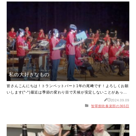
私の大好きなもの
皆さんこんにちは！トランペットパート1年の尾﨑です！よろしくお願
いします(^-^)最近は季節の変わり目で天候が安定しないことがあった
りして、気分が下がってしまうことがありますよね...季節の変わり目
2024.09.09
で体調が崩れやすい時期なので、体調管理をしっかりして元気に過ご
智翠館吹奏楽部の365日
しましょう！さて、話は変わりますが今日は私の大好きなハンギョド
ンについて話します！ハンギョドンを見ると日頃の疲れや天気の悪い
日々で下がった気