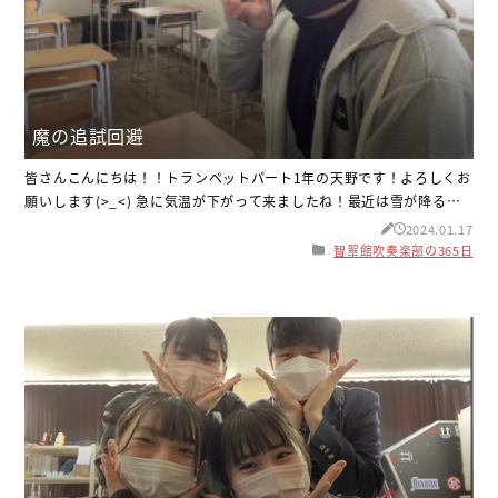
魔の追試回避
皆さんこんにちは！！トランペットパート1年の天野です！よろしくお
願いします(>_<) 急に気温が下がって来ましたね！最近は雪が降る日
があったりなかったり( ߹꒳ ߹ )江津は雪があまり積もらないので降って
2024.01.17
るとテンションが上がります！寒暖差に負けず体調管理しっかりして
智翠館吹奏楽部の365日
いきましょう！！ さて話は変わりますが、毎日やっている古文の朝テ
ストについてお話します！その写真がこち