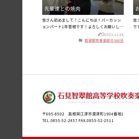
先輩達との焼肉
皆さん初めまして！こんにちは！パーカッシ
皆
ョンパート1年曽根です！よろしくお願いしま
で
す^^ 最近、寒暖差が激しい日が続いていま
気
2023.11.08
す！インフルエンザにかからないよう、手洗
た
智翠館吹奏楽部の365日
いうがいをして体調に気をつけましょ
か
う！！ さて、話は変わりますが、浜田公演が
わ
終わった後パーカッションパートで焼肉さか
ソ
いに行きました！美味しいお肉を沢山食べて
写
元気いっぱいです！その時の写真がこちらで
し
す私は普段、あまり沢山お肉やご飯を食べな
し
〒695-8502 島根県江津市渡津町1904番地1
TEL.0855-52-2457 FAX.0855-52-2511