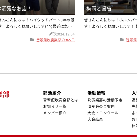
お洒落なお店！
梅雨と帰省
さんこんにちは！ハイウッドパート3年の段
皆さんこんにちは！ホルンパ
す！よろしくお願いします(^^)最近は急に
す！よろしくお願いします！ 
温が下がって、本格的に冬になってきまし
が続いており、まだまだ夏の
2024.12.04
ね(*´ω｀*)寒さに負けず、体調管理をしっ
いですね！熱中症等にならな
智翠館吹奏楽部の365日
智翠館
りして元気に過ごしましょう！さて話は変
理をしっかりして元気に過ごし
りますが先日、広島県にある 「カスコロッ
て、話は変わり随分前の話に
」というお店に行ってきました！その時の
ですが、6月に梅雨入りした
真がこちらです！お店の内装が素敵で入店
ださい！ほぼ雨や曇り空が続
たのですが、食事もとてもおしゃれで美味
分が落ちないようポジティブ
かったです(о´∀`о)
頃の話です！
部活紹介
活動情報
入
智翠館吹奏楽部とは
吹奏楽部の活動予定
進
お知らせ一覧
演奏会のご案内
先
メンバー紹介
大会・コンクール
よ
大会結果
お
体