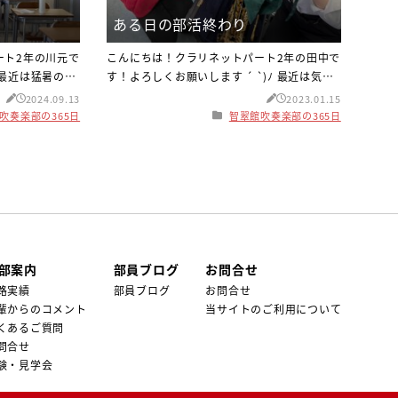
ある日の部活終わり
ート2年の川元で
こんにちは！クラリネットパート2年の田中で
最近は猛暑の日
す！よろしくお願いします ´ `)ﾉ 最近は気温
終わりを感じな
がぐんと下がり、コロナに加えてインフルエ
2024.09.13
2023.01.15
いよう、体調管
ンザも流行り始めていますね(- -；)手洗いう
吹奏楽部の365日
智翠館吹奏楽部の365日
ましょう！ さ
がいなどの予防をして、風邪をひかないよう
なってしまうの
私達も気をつけたいと思います 話は変わりま
頃の話をさせてく
すが、ここである日の部活終わりの写真をご
く中、天気で気
覧下さい！ 私と一緒に写真に写っているの
に練習していた
は、サックスパート2年の泉さんです！泉さん
は私が
部案内
部員ブログ
お問合せ
路実績
部員ブログ
お問合せ
輩からのコメント
当サイトのご利用について
くあるご質問
問合せ
験・見学会