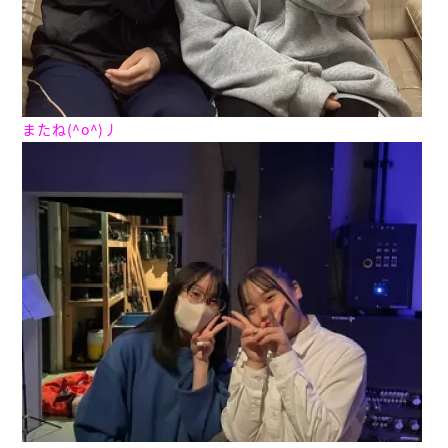
またね(^o^)丿