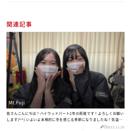
関連記事
Mt.Fuji
皆さんこんにちは！ハイウッドパート2年の荊尾です！よろしくお願い
します(^^) いよいよ本格的に冬を感じる季節になりましたね！気温の
変化が落ち着いてはきましたが、皆さんくれぐれも体調には気をつけ
2023.11.20