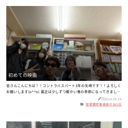
が盛り上がっていてとても楽しかったです(*≧∀≦*)他にも、昼
初めての映画
皆さんこんにちは！！コントラバスパート3年の矢崎です！！よろしく
お願いします(o^^o) 最近は少しずつ暖かい春の季節になってきました
ね！！ですが、気を緩めず体調不良にはならずこれからも気をつけて
2024.04.24
いきたいです！！皆さんも体調管理には気をつけて下さいね！！ さて
智翠館吹奏楽部の365日
話は変わりますが、恥ずかしながら私は高校３年生になって人生初め
て出雲の映画館に「恋煩いのエリー」という映画を姉と2人で見