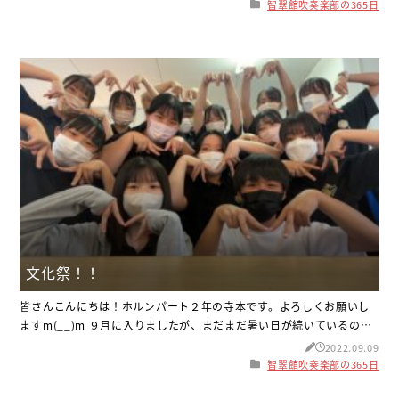
てくださいね(´∇｀) さて、話は変わりますが、私たち2年生はこの間
智翠館吹奏楽部の365日
研修旅行に行ってきました！！その写真がこちらです！飛行機の中か
ら見えた景色ですが、とても幻想的ですよね＼(^o^)／富士山を生で
文化祭！！
皆さんこんにちは！ホルンパート２年の寺本です。よろしくお願いし
ますm(__)m ９月に入りましたが、まだまだ暑い日が続いているので
皆さんも体調管理をしっかりして過ごしましょう！ 今日は、最近あっ
2022.09.09
た楽しかったことを紹介します。智翠館高校は、９月３日に文化祭が
智翠館吹奏楽部の365日
ありました！吹奏楽部は１番最初に演奏したんですが、生徒のみんな