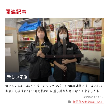
関連記事
新しい家族
皆さんこんにちは！！パーカッションパート2年の近藤です！よろしく
お願いします(^^) 10月も終わりに差し掛かり寒くなって来ましたね！
体調管理をしっかりしていきましょう(¯―¯٥) さて、先週私の家に家族
2022.11.14
が増えました(^○^)その名はジャンガリアンハムスターのこんぶで
智翠館吹奏楽部の365日
す！！その子の写真がこちらです！ 前から飼いたいと言っていたので