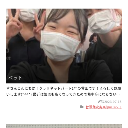
飼えてとても嬉しいです(^ ^)最初はなかなか懐いてくれ
ペット
皆さんこんにちは！クラリネットパート1年の曾田です！よろしくお願
いします(*^^*) 最近は気温も高くなってきたので熱中症にならないよ
うこまめに水分補給をするなどしっかり対策をしましょう！ さて、話
2023.07.15
は変わりますが私には家で飼っているわんちゃんがいます！その写真
智翠館吹奏楽部の365日
がこちらです！ とても怖がりで臆病な性格ですが、その反面、好奇
心旺盛で優しい性格でもある女の子なんです！ それではこの辺で！