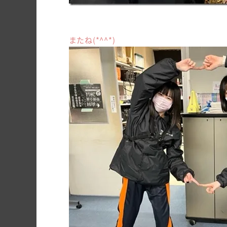
またね(*^^*)