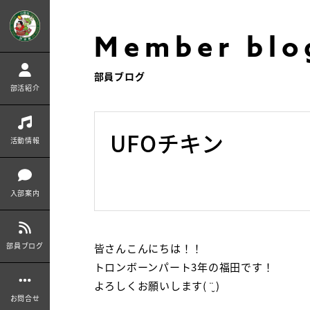
Member blo
部員ブログ
部活紹介
UFOチキン
活動情報
入部案内
部員ブログ
皆さんこんにちは！！
トロンボーンパート3年の福田です！
よろしくお願いします( ¨̮ )
お問合せ