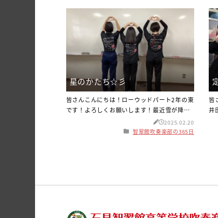
星のかたち☆彡
皆さんこんにちは！ローウッドパート2年の東
皆
です！よろしくお願いします！最近雪が降る
井
日が多くなってきましたね！雪が降ると、私
て
2025.02.20
はとてもテンションが上がります!(^^)!今度
な
智翠館吹奏楽部の365日
雪が降る時は、たくさん降ってほしいで
降
す！！さて、話は変わりますが、私はグミが
の
大好きなのですが、その中で特にピュレグミ
て
が好きです！ピュレグミはだいたいハートの
ホ
形ですが、星の形が入っているときもありま
ま
す！それが当たるのは約30%なのです
ラ