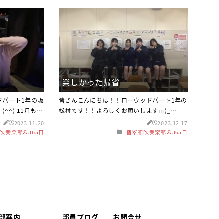
楽しかった帰省
ドパート1年の坂
皆さんこんにちは！！ローウッドパート1年の
^^) 11月も後
松村です！！よろしくお願いしますm(_
が、皆さん体調
_)m 冬に入り、暖房無しでは厳しい寒さとな
2023.11.20
2023.12.17
かくして過ごす
ってきました(+_+)体調を崩さないよう気を配
吹奏楽部の365日
智翠館吹奏楽部の365日
変わりますが、
って過ごしましょう！！ さて話は変わります
トが東京で行わ
が、先日帰省した際にマス釣りに行ってきま
した！コンテス
した！その写真がこちらです↓↓ 自然豊かな
した！浅草は外
良いところですね(*≧∀≦*)こちらは兵庫県
に写真を撮った
神戸市にある六甲山です！！とても大きな山
れ
塊で神戸北部にある市
部案内
部員ブログ
お問合せ