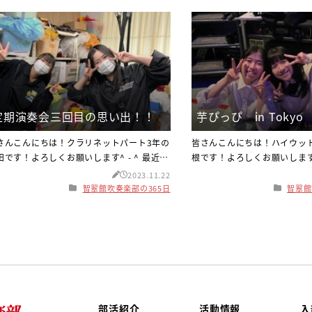
定期演奏会三回目の思い出！！
芋ぴっぴ in Tokyo
さんこんにちは！クラリネットパート3年の
皆さんこんにちは！ハイウッ
田です！よろしくお願いします^ - ^ 最近と
根です！よろしくお願いします(
も寒くなってきて、指先がかじかむ季節と
半に入り、寒い日が続きます
2023.11.22
りましたね(^^;; 先日、島根県ではもう雪が
を崩さないようにしっかり暖
智翠館吹奏楽部の365日
智翠館
りました！インフルエンザが流行っている
ようにしましょう！ さて話は
で、みなさんもお気をつけくださいね！ さ
先日全日本管楽合奏コンテス
、私達は11月19日に江津のミルキーウェイ
れたため、東京に行ってきま
ールにて3公演目を無事終了することができ
トの次の日に浅草を観光しま
した！(*^^)v定期演奏会が終わった後、ク
国の人がたくさん居て、一緒
リネッ
り手を振ったりして仲良くな
部活紹介
活動情報
入